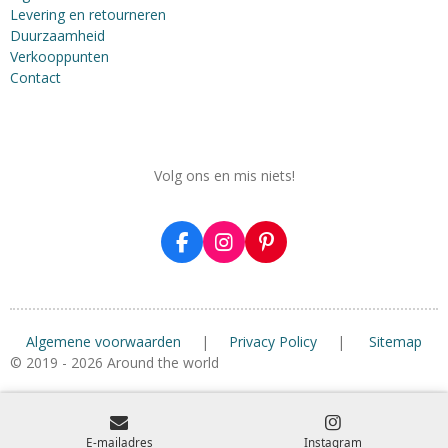
Levering en retourneren
Duurzaamheid
Verkooppunten
Contact
Volg ons en mis niets!
F
I
P
a
n
i
c
s
n
e
t
t
b
a
e
Algemene voorwaarden
|
Privacy Policy
|
Sitemap
o
g
r
o
r
e
© 2019 - 2026 Around the world
k
a
s
m
t
E-mailadres
Instagram