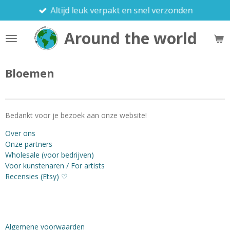
Altijd leuk verpakt en snel verzonden
Ga
direct
Around the world
naar
de
hoofdinhoud
Bloemen
Bedankt voor je bezoek aan onze website!
Over ons
Onze partners
Wholesale (voor bedrijven)
Voor kunstenaren / For artists
Recensies (Etsy) ♡
Algemene voorwaarden