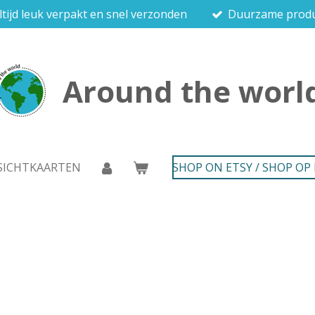
ltijd leuk verpakt en snel verzonden
Duurzame prod
Around the worl
SICHTKAARTEN
SHOP ON ETSY / SHOP OP