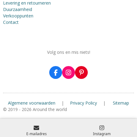
Levering en retourneren
Duurzaamheid
Verkooppunten
Contact
Volg ons en mis niets!
F
I
P
a
n
i
c
s
n
e
t
t
b
a
e
Algemene voorwaarden
|
Privacy Policy
|
Sitemap
o
g
r
o
r
e
© 2019 - 2026 Around the world
k
a
s
m
t
E-mailadres
Instagram