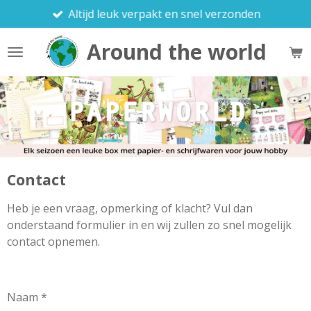
Altijd leuk verpakt en snel verzonden
Ga
direct
Around the world
naar
de
hoofdinhoud
Contact
Heb je een vraag, opmerking of klacht? Vul dan
onderstaand formulier in en wij zullen zo snel mogelijk
contact opnemen.
Naam *