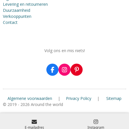
Levering en retourneren
Duurzaamheid
Verkooppunten
Contact
Volg ons en mis niets!
F
I
P
a
n
i
c
s
n
e
t
t
b
a
e
Algemene voorwaarden
|
Privacy Policy
|
Sitemap
o
g
r
o
r
e
© 2019 - 2026 Around the world
k
a
s
m
t
E-mailadres
Instagram