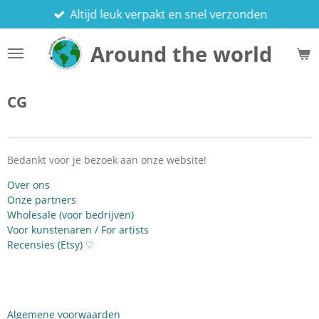
Altijd leuk verpakt en snel verzonden
Ga
direct
Around the world
naar
de
hoofdinhoud
CG
Bedankt voor je bezoek aan onze website!
Over ons
Onze partners
Wholesale (voor bedrijven)
Voor kunstenaren / For artists
Recensies (Etsy) ♡
Algemene voorwaarden