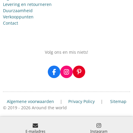
Levering en retourneren
Duurzaamheid
Verkooppunten
Contact
Volg ons en mis niets!
F
I
P
a
n
i
c
s
n
e
t
t
b
a
e
Algemene voorwaarden
|
Privacy Policy
|
Sitemap
o
g
r
o
r
e
© 2019 - 2026 Around the world
k
a
s
m
t
E-mailadres
Instagram